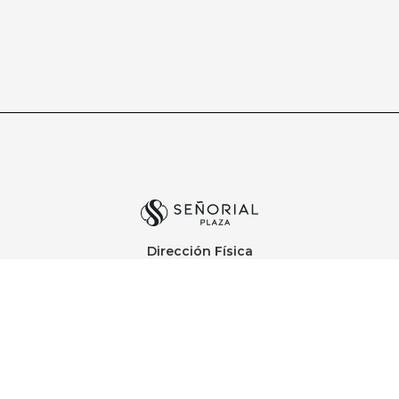
Dirección Física
Calle Paraná Esq. Ave. Winston Churchill, San Juan, PR
00926
Contacto:
787-991-7518
contacto@senorialplaza.com
Designed by Melodev